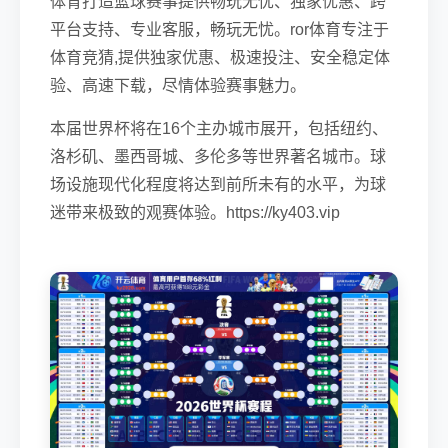
体育打造篮球赛事提供畅玩无忧、独家优惠、跨
平台支持、专业客服，畅玩无忧。ror体育专注于
体育竞猜,提供独家优惠、极速投注、安全稳定体
验、高速下载，尽情体验赛事魅力。
本届世界杯将在16个主办城市展开，包括纽约、
洛杉矶、墨西哥城、多伦多等世界著名城市。球
场设施现代化程度将达到前所未有的水平，为球
迷带来极致的观赛体验。https://ky403.vip