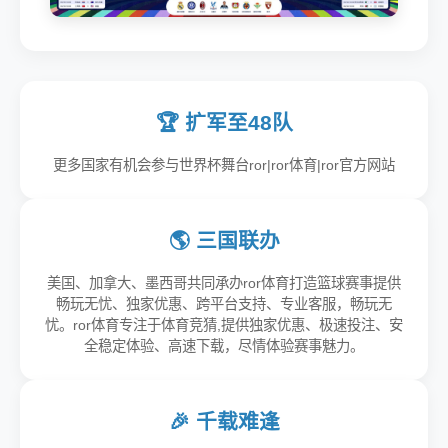
🏆 扩军至48队
更多国家有机会参与世界杯舞台ror|ror体育|ror官方网站
🌎 三国联办
美国、加拿大、墨西哥共同承办ror体育打造篮球赛事提供
畅玩无忧、独家优惠、跨平台支持、专业客服，畅玩无
忧。ror体育专注于体育竞猜,提供独家优惠、极速投注、安
全稳定体验、高速下载，尽情体验赛事魅力。
🎉 千载难逢