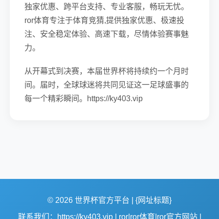
独家优惠、跨平台支持、专业客服，畅玩无忧。
ror体育专注于体育竞猜,提供独家优惠、极速投
注、安全稳定体验、高速下载，尽情体验赛事魅
力。
从开幕式到决赛，本届世界杯将持续约一个月时
间。届时，全球球迷将共同见证这一足球盛事的
每一个精彩瞬间。https://ky403.vip
© 2026 世界杯官方平台 | {网址标题}
联系我们：https://ky403.vip | ror|ror体育|ror官方网站 |