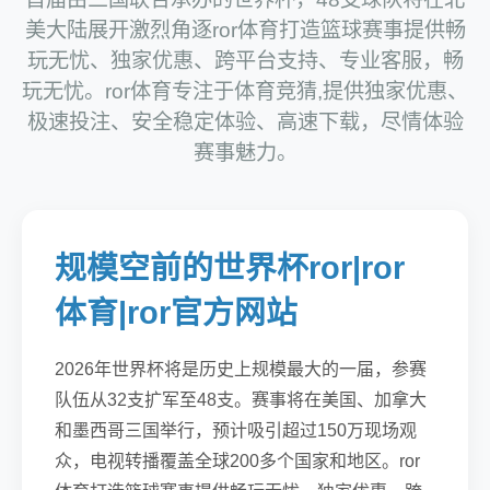
美大陆展开激烈角逐ror体育打造篮球赛事提供畅
玩无忧、独家优惠、跨平台支持、专业客服，畅
玩无忧。ror体育专注于体育竞猜,提供独家优惠、
极速投注、安全稳定体验、高速下载，尽情体验
赛事魅力。
规模空前的世界杯ror|ror
体育|ror官方网站
2026年世界杯将是历史上规模最大的一届，参赛
队伍从32支扩军至48支。赛事将在美国、加拿大
和墨西哥三国举行，预计吸引超过150万现场观
众，电视转播覆盖全球200多个国家和地区。ror