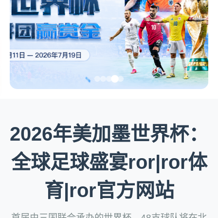
2026年美加墨世界杯：
全球足球盛宴ror|ror体
育|ror官方网站
首届由三国联合承办的世界杯，48支球队将在北