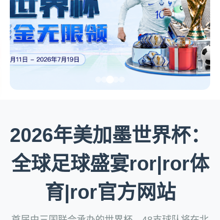
2026年美加墨世界杯：
全球足球盛宴ror|ror体
育|ror官方网站
首届由三国联合承办的世界杯，48支球队将在北