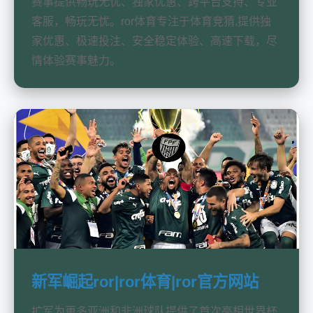
赛事提供畅玩无忧、独家优惠、跨平台支持、专业
客服，畅玩无忧。ror体育专注于体育竞猜,提供独
家优惠、极速投注、安全稳定体验、高速下载，尽
情体验赛事魅力。
新军崛起ror|ror体育|ror官方网站
扩军为更多亚洲和非洲球队提供了首次亮相世界杯