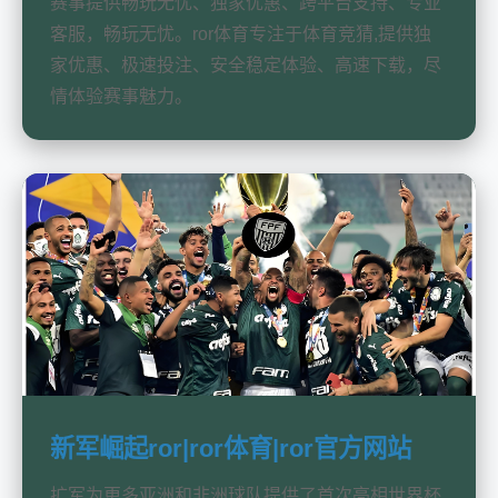
赛事提供畅玩无忧、独家优惠、跨平台支持、专业
客服，畅玩无忧。ror体育专注于体育竞猜,提供独
家优惠、极速投注、安全稳定体验、高速下载，尽
情体验赛事魅力。
新军崛起ror|ror体育|ror官方网站
扩军为更多亚洲和非洲球队提供了首次亮相世界杯