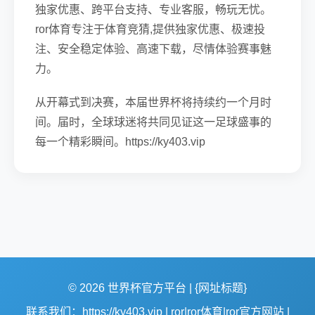
独家优惠、跨平台支持、专业客服，畅玩无忧。
ror体育专注于体育竞猜,提供独家优惠、极速投
注、安全稳定体验、高速下载，尽情体验赛事魅
力。
从开幕式到决赛，本届世界杯将持续约一个月时
间。届时，全球球迷将共同见证这一足球盛事的
每一个精彩瞬间。https://ky403.vip
© 2026 世界杯官方平台 | {网址标题}
联系我们：https://ky403.vip | ror|ror体育|ror官方网站 |