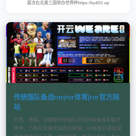
首次在北美三国举办世界杯https://ky403.vip
传统强队备战ror|ror体育|ror官方网
站
巴西、德国、法国等传统强队正在积极备战本届世
界杯，力争在北美大陆再创辉煌。ror体育打造篮球