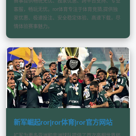
赛事提供畅玩无忧、独家优惠、跨平台支持、专业
客服，畅玩无忧。ror体育专注于体育竞猜,提供独
家优惠、极速投注、安全稳定体验、高速下载，尽
情体验赛事魅力。
新军崛起ror|ror体育|ror官方网站
扩军为更多亚洲和非洲球队提供了首次亮相世界杯